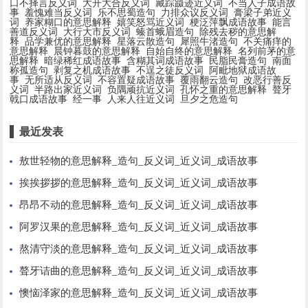
口不择言反义词
大开大合反义词
藏踪蹑迹近义词
不当人子成语故
事
羞愧难当反义词
乐不思蜀造句
力排众议反义词
膏梁子弟近义
词
养家糊口的意思解释
嬉笑怒骂近义词
梗泛萍飘成语故事
能言
善道反义词
大行大市反义词
螓首蛾眉造句
除残去秽的意思解
释
品学兼优的意思解释
星落云散造句
犀照牛渚造句
不关痛痒的
意思解释
晨钟暮鼓的意思解释
自始自终的意思解释
名列前茅的意
思解释
暗绿稀红成语故事
含糊其词成语故事
民脂民膏造句
南面
称孤造句
剥复之机成语故事
不逞之徒反义词
阿毗地狱成语故
事
无所适从反义词
不容置疑成语故事
覆雨翻云造句
改恶行善反
义词
半路出家近义词
负隅顽抗近义词
孔怀之重的意思解释
聱牙
戟口成语故事
经一事
人来人往近义词
旦夕之危造句
最近发表
敖世轻物的意思解释_造句_反义词_近义词_成语故事
挨挨拶拶的意思解释_造句_反义词_近义词_成语故事
昂昂不动的意思解释_造句_反义词_近义词_成语故事
阿罗汉果的意思解释_造句_反义词_近义词_成语故事
熬清守淡的意思解释_造句_反义词_近义词_成语故事
聱牙诘曲的意思解释_造句_反义词_近义词_成语故事
懊恼泽家的意思解释_造句_反义词_近义词_成语故事