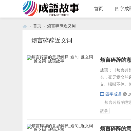
首页
四字成
首页
烦言碎辞近义词
烦言碎辞近义词
›
›
烦言碎辞的意
成语：《烦言碎辞》
长，毫无意义的
义、喋喋不休、
简意赅、简明扼
四字成语
2
精悍、字字珠玑 成
烦言碎辞的意
诞不经 → 经久不息
故事
烦言碎辞的意