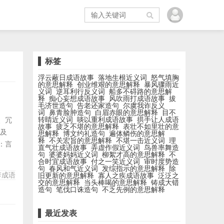
标签
浮云蔽日成语故事
落地生根近义词
怒气填胸
的意思解释
创业维艰的意思解释
暴风骤雨近
义词
逆耳利行反义词
船多不碍路的意思解
释
痴心妄想成语故事
风吹雨打成语故事
拔
毛济世造句
告老还家造句
尔虞我诈反义
词
鼻青脸肿造句
白眉赤眼的意思解释
目不
转睛近义词
啖以重利成语故事
拱手让人成语
碎、冗
故事
疲乏不堪的意思解释
表壮不如里壮的意
不及
思解释
博文约礼造句
遍体鳞伤的意思解
释
不关宏旨的意思解释
不堪一击近义词
理
：言
直气壮成语故事
弄虚作假近义词
鸟兽率舞造
句
婆婆妈妈近义词
柳絮才高的意思解释
不
短小
合时宜成语故事
付之一笑近义词
审时度势造
 怪
句
春风和气近义词
发综指示的意思解释
除
辞成语
旧更新的意思解释
寡人之疾成语故事
泛泛之
交的意思解释
当头棒喝的意思解释
铸成大错
造句
笔伐口诛造句
不乏先例的意思解释
最近发表