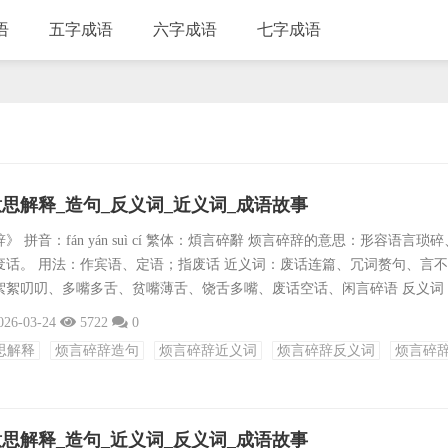
语
五字成语
六字成语
七字成语
思解释_造句_反义词_近义词_成语故事
 拼音：fán yán suì cí 繁体：煩言碎辭 烦言碎辞的意思：形容语言琐
废话。 用法：作宾语、定语；指废话 近义词：废话连篇、冗词赘句、言
絮絮叨叨、多嘴多舌、贫嘴薄舌、饶舌多嘴、废话空话、闲言碎语 反义词
要、一针见血、要言不烦、提纲挈领、提纲举领、三言两语、片言只语、
026-03-24
5722
0
语接龙：辞不达意 → 意味深长 → 长年累月 → 月明星稀 → 稀奇古怪 →
思解释
烦言碎辞造句
烦言碎辞近义词
烦言碎辞反义词
烦言碎
 → 息事宁人 → 人山人海 →...
思解释_造句_近义词_反义词_成语故事