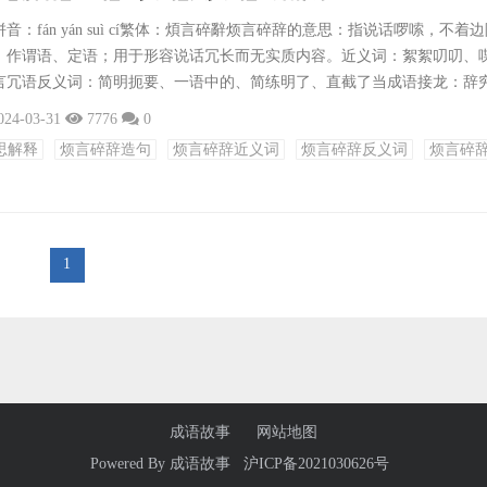
：fán yán suì cí繁体：煩言碎辭烦言碎辞的意思：指说话啰嗦，不着
：作谓语、定语；用于形容说话冗长而无实质内容。近义词：絮絮叨叨、
言冗语反义词：简明扼要、一语中的、简练明了、直截了当成语接龙：辞
辞严意正、辞色俱厉、辞严义正、辞简意赅、辞富属盛、辞辩高深、辞花
024-03-31
7776
0
处：暂无确切出处，为现代汉语中的常用成语。造句：他总是喜欢烦言碎
思解释
烦言碎辞造句
烦言碎辞近义词
烦言碎辞反义词
烦言碎
题。会议上，她的烦言碎辞让人昏昏欲睡。他写的报告充满了烦言碎辞，
1
成语故事
网站地图
Powered By
成语故事
沪ICP备2021030626号