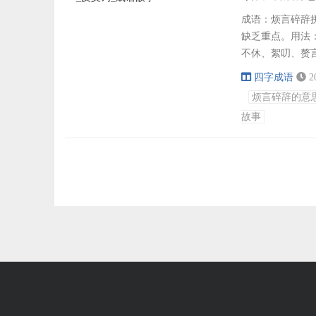
成语：烦言碎辞拼音
缺乏重点。用法
不休、絮叨、赘
尽、辞不达意、
四字成语
2
绮、辞穷理屈出
烦言碎辞的意
讲话从不直接点
故事
起来非常费劲...