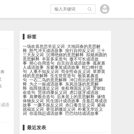
标签
一场欢喜忽悲辛近义词
大地回春的意思解
释
怒气冲天成语故事
按行自抑反义词
三十
三天反义词
沉博绝丽的意思解释
拟规画圆的
意思解释
丰富多采造句
傲不可长成语故
事
师心自用造句
自言自语成语故事
孤家寡
人成语故事
东窗事发成语故事
蛇口蜂针造
句
人事不知反义词
苟全性命反义词
草莽英
长寿
雄的意思解释
生生世世造句
银装素裹造
义
句
一石二鸟的意思解释
冲口而出的意思解
释
为之一振成语故事
东风浩荡的意思解
添
释
临阵脱逃近义词
丧权辱国反义词
爱财如
命造句
范张鸡黍反义词
虎口拔牙成语故
、行
事
肩摩毂击造句
后来居上的意思解释
缘情
逾古
体物反义词
民生国计成语故事
含羞忍辱成语
年成语
故事
一蹶不振反义词
赤口毒舌近义词
避祸
世
就福近义词
更弦易辙近义词
朴素无华近义
词
你追我赶成语故事
巴巴结结成语故事
最近发表