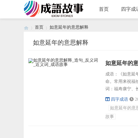
首页
四字成
首页
如意延年的意思解释
如意延年的意思解释
›
›
如意延年的意
成语：《如意延年》
命。常用来祝福
词：福寿康宁、
筹、寿元无量、
四字成语
2
将就木、奄奄一
如意延年的意
稀、年富力盛、
故事
远、年富力强、年壮