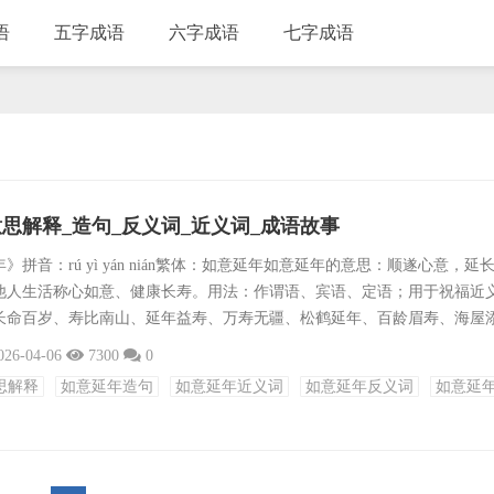
语
五字成语
六字成语
七字成语
思解释_造句_反义词_近义词_成语故事
拼音：rú yì yán nián繁体：如意延年如意延年的意思：顺遂心意，延
他人生活称心如意、健康长寿。用法：作谓语、宾语、定语；用于祝福近
长命百岁、寿比南山、延年益寿、万寿无疆、松鹤延年、百龄眉寿、海屋
期颐之寿反义词：英年早逝、短命促命、天不假年、年逾古稀、风烛残年
026-04-06
7300
0
息、命在旦夕、寿终正寝、一命呜呼成语接龙：年富力强、年高德劭、年
思解释
如意延年造句
如意延年近义词
如意延年反义词
如意延
年高德勋、年谷不登、年经国纬、年深日久、年复一年、年高德卲、年湮
...