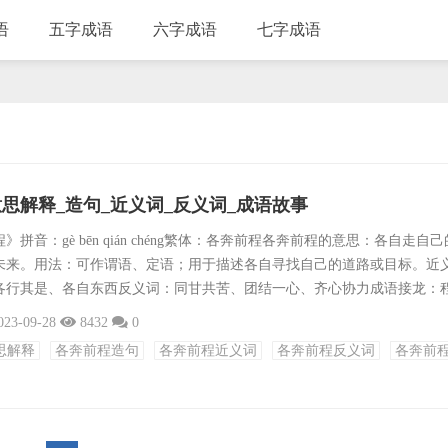
语
五字成语
六字成语
七字成语
思解释_造句_近义词_反义词_成语故事
拼音：gè bēn qián chéng繁体：各奔前程各奔前程的意思：各自走自己
未来。用法：可作谓语、定语；用于描述各自寻找自己的道路或目标。近
各行其是、各自东西反义词：同甘共苦、团结一心、齐心协力成语接龙：
、乘势而上、乘风破浪、成群结队、乘机打劫、成千上万、成家立业、成
023-09-28
8432
0
乘胜追击、成双成对、乘兴而来、成事在人、乘风转舵出处：此成语多用
思解释
各奔前程造句
各奔前程近义词
各奔前程反义词
各奔前
献出处。造句：1.大学毕业后，我们四人便各奔前程。2.多年的合作伙