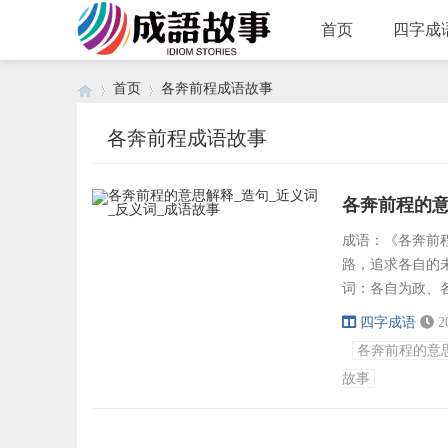
首页
四字成
首页
各奔前程成语故事
各奔前程成语故事
›
›
各奔前程的意
成语：《各奔前程》
路，追求各自的
词：各自为政、
立雪、程高放矢
四字成语
2
人、程心制宇、
各奔前程的意
代，没有明确的文
故事
利益分...