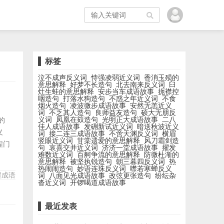
标签
泣不成声反义词
恃强凌弱近义词
香消玉殒的
意思解释
好梦不长造句
北去南来反义词
臼
灶生蛙的意思解释
安步当车成语故事
扼襟控
咽造句
打落水狗造句
不惑之年近义词
不食
烟火造句
凌波微步成语故事
安然无恙近义
词
不乏其人造句
良师益友造句
硕大无朋反
义词
凤凰在笯造句
光明正大成语故事
二八
的
佳人成语故事
发硎新试近义词
暗送秋波近义
义
词
接二连三成语故事
不啻天渊反义词
横眉
竖眼近义词
甘棠遗爱的意思解释
风刀霜剑造
程门
句
哀喜交并近义词
济济一堂成语故事
擢发
难数近义词
百舸争流的意思解释
防微杜渐的
风化
意思解释
被坚执锐造句
朝三暮四反义词
热
于现
热闹闹造句
妙语连珠反义词
噤若寒蝉反义
程成语
词
八面见光成语故事
改弦更张造句
纷纭杂
伴因为
沓近义词
开锣喝道成语故事
最近发表