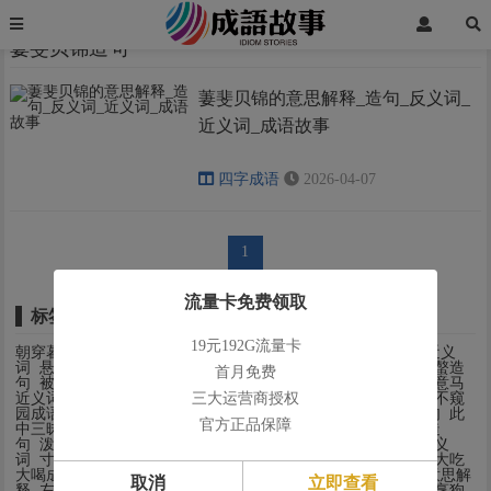
首页
萋斐贝锦造句
萋斐贝锦造句
萋斐贝锦的意思解释_造句_反义词_
›
›
近义词_成语故事
四字成语
2026-04-07
1
流量卡免费领取
标签
19元192G流量卡
朝穿暮塞成语故事
烽鼓不息近义词
残杯冷炙造句
臼杵之交近义
词
悬梁刺股反义词
苦尽甜来反义词
可想而知近义词
把酒持螯造
首月免费
句
被褐怀玉造句
耳食不化的意思解释
玉卮无当近义词
心猿意马
近义词
必也正名反义词
疏而不漏造句
三大运营商授权
雕虫小技成语故事
目不窥
园成语故事
海阔天空成语故事
不值一顾反义词
北斗之尊造句
此
官方正品保障
中三昧近义词
负债累累的意思解释
向隅而泣造句
形单影只造
句
泼天冤枉近义词
并驱争先造句
超然象外造句
含苞欲放近义
词
寸指测渊的意思解释
薄物细故成语故事
上梁不正下梁歪
大吃
大喝成语故事
謷牙诘屈成语故事
查无实据造句
口角流涎的意思解
取消
立即查看
释
左道旁门反义词
闇室不欺反义词
买牛卖剑成语故事
藏弓烹狗