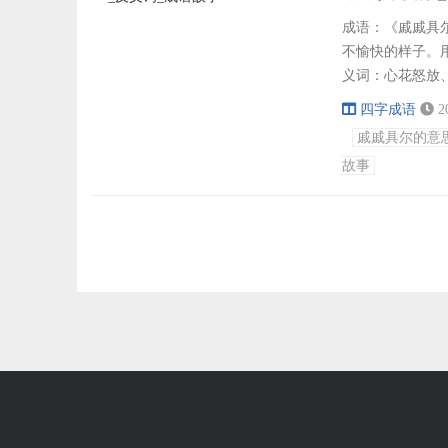
成语：《戚戚具尔
不愉快的样子。
义词：心花怒放
年、耳边风、耳
四字成语
2
耳熟能详、耳红
戚戚具尔的意
寐也。”造句：1
故事
戚具尔...