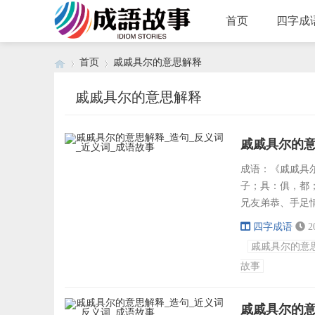
首页
四字成
首页
戚戚具尔的意思解释
戚戚具尔的意思解释
›
›
戚戚具尔的意
成语：《戚戚具尔
子；具：俱，都
兄友弟恭、手足
棠之华、连枝同
四字成语
2
萁、相煎何急、
戚戚具尔的意
尔汝之交、尔俸尔
故事
面春风...
戚戚具尔的意