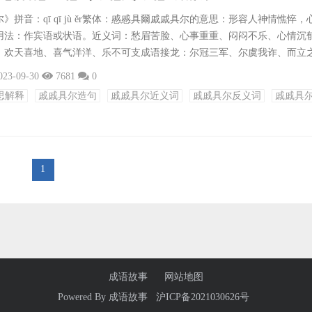
》拼音：qī qī jù ěr繁体：慼慼具爾戚戚具尔的意思：形容人神情憔悴，
用法：作宾语或状语。近义词：愁眉苦脸、心事重重、闷闷不乐、心情沉
、欢天喜地、喜气洋洋、乐不可支成语接龙：尔冠三军、尔虞我诈、而立
提面命、耳熟目染、耳软心活、耳目一新、耳目肃清、耳鸣目眩、耳闻目
023-09-30
7681
0
面赤、而今迈步从头越、而外之人出处：《左传·昭公五年》：“戚戚具尔
思解释
戚戚具尔造句
戚戚具尔近义词
戚戚具尔反义词
戚戚具
.他从考场出来，一脸戚戚具尔的样子，似乎考得不好。2.她失恋后，每天
1
成语故事
网站地图
Powered By
成语故事
沪ICP备2021030626号