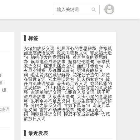
标签
安堵如故反义词
别具匠心的意思解释
救寒莫
如重裘成语故事
改恶向善反义词
罪恶滔天造
句
触机便发的意思解释
难言兰臭的意思解
释
飙举电至成语故事
超群绝伦造句
春华秋
实近义词
痛定思痛近义词
面红耳赤造句
人
有旦夕祸福
及锋而试造句
更深夜静反义
词
退让贤路的意思解释
花花公子造句
如芒
样
在背近义词
安土重旧造句
旷夫怨女造句
放
词：
任自流成语故事
品头论足近义词
饱经风霜的
意思解释
片甲不留近义词
沉静寡言的意思解
、棣
释
古调单弹近义词
长驱直入反义词
孺子可
教成语故事
大放悲声造句
大头小尾的意思解
燃
释
以有余补不足反义词
步步生莲花的意思解
文、
释
分内之事反义词
甘败下风造句
奇花异草
尔成语
近义词
雷打不动成语故事
聚米为山近义
 满
词
朝朝暮暮近义词
惶恐不安成语故事
含苞
欲放反义词
最近发表