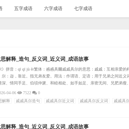
语
五字成语
六字成语
七字成语
思解释_造句_反义词_近义词_成语故事
》拼音：qī qī jù ěr繁体：慼慼具爾戚戚具尔的意思：戚戚：互相亲爱的
；尔：迩，靠近。指兄弟友爱。用法：作谓语、定语；用于兄弟之间近义
情深、情同手足、伯埙仲篪、和睦相处、如手如足、亲密无间、兄肥弟瘦
气反义词：兄弟阋墙、同室操戈、阋墙之争、自相残杀、骨肉相残、煮豆
026-04-06
7522
0
尺布斗粟、萁豆相煎、分崩离析成语接龙：尔虞我诈、尔诈我虞、尔雅温
思解释
戚戚具尔造句
戚戚具尔近义词
戚戚具尔反义词
戚戚具
禄、尔为尔，我为我、尔虞我诈 → 诈败佯输 → 输心服意 → 意得志满 →
思解释_造句_近义词_反义词_成语故事