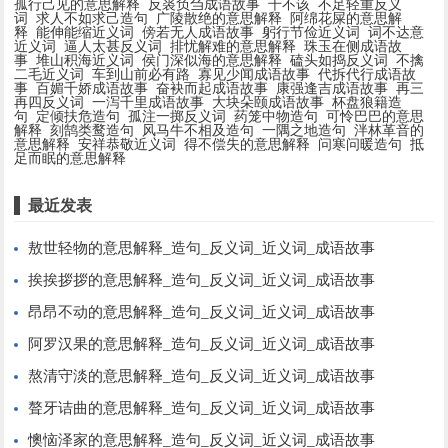
孤行己见的意思解释
反裘负刍成语故事
千不该
不足轻重反义
词
求人不如求己造句
广陵散绝的意思解释
阿绵花屎的意思解
释
能伸能缩近义词
傍若无人成语故事
躬行节俭近义词
词不达意
近义词
逼人太甚反义词
排忧解难的意思解释
珠玉在侧成语故
事
堆山积海近义词
侯门深似海的意思解释
磕头如捣反义词
不擒
二毛近义词
车到山前必有路
寡见少闻成语故事
代拆代行成语故
事
百媚千娇成语故事
奋袂而起成语故事
康强逢吉成语故事
再三
再四反义词
一泻千里成语故事
大块朵颐成语故事
杯盘狼籍造
句
定倾扶危造句
孤注一掷反义词
药笼中物造句
可怜巴巴的意思
解释
刻鹄类鹜造句
风马牛不相及造句
一隅之地造句
泮林革音的
意思解释
安祥恭敬近义词
得不偿失的意思解释
问寒问暖造句
抵
足而眠的意思解释
最近发表
敖世轻物的意思解释_造句_反义词_近义词_成语故事
挨挨拶拶的意思解释_造句_反义词_近义词_成语故事
昂昂不动的意思解释_造句_反义词_近义词_成语故事
阿罗汉果的意思解释_造句_反义词_近义词_成语故事
熬清守淡的意思解释_造句_反义词_近义词_成语故事
聱牙诘曲的意思解释_造句_反义词_近义词_成语故事
懊恼泽家的意思解释_造句_反义词_近义词_成语故事