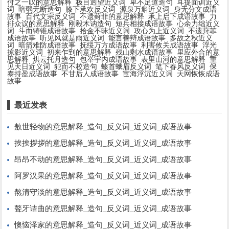
付之一叹的意思解释
极目迥望近义词
卑不足道造句
耳提面训近义
词
暗弱无断造句
膝下承欢反义词
源泉万斛近义词
身无分文成语
故事
百代文宗反义词
不遗葑菲的意思解释
承上启下成语故事
力
排众议的意思解释
刚毅木讷造句
短兵相接成语故事
心余力绌近义
词
斗而铸锥成语故事
拾金不昧近义词
攻心为上近义词
不遗葑菲
成语故事
听见风就是雨近义词
能言善辩成语故事
多故之秋近义
词
暗箭难防成语故事
抚绥万方成语故事
利害攸关成语故事
浮光
掠影近义词
初来乍到的意思解释
残山剩水成语故事
里应外合的意
思解释
烘云托月造句
包举宇内成语故事
表里山河的意思解释
重
见天日近义词
犯而不校造句
螓首蛾眉反义词
笔下春风反义词
保
泰持盈成语故事
不甘后人成语故事
宦海浮沉近义词
天网恢恢成语
故事
最近发表
敖世轻物的意思解释_造句_反义词_近义词_成语故事
挨挨拶拶的意思解释_造句_反义词_近义词_成语故事
昂昂不动的意思解释_造句_反义词_近义词_成语故事
阿罗汉果的意思解释_造句_反义词_近义词_成语故事
熬清守淡的意思解释_造句_反义词_近义词_成语故事
聱牙诘曲的意思解释_造句_反义词_近义词_成语故事
懊恼泽家的意思解释_造句_反义词_近义词_成语故事