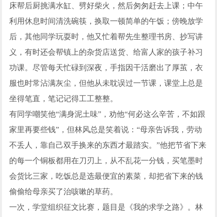
床帮后厨挑满水缸、劈好柴火，然后匆匆赶去上课；中午
利用休息时间清洗碗筷，换取一顿简单的午饭；傍晚放学
后，其他同学玩耍时，他又忙着帮先生整理书房、抄写讲
义，有时还会帮镇上的杂货店送货、给富人家的孩子补习
功课。尽管每天忙碌到深夜，手指因干活磨出了厚茧，衣
服也时常沾满灰尘，但他从未耽误过一节课，课堂上总是
坐得笔直，笔记记得工工整整。
有同学嘲笑他“满身泥土味”，劝他“何必这么辛苦，不如跟
家里再要些钱”，但林风总是笑着说：“母亲告诉我，劳动
不丢人，靠自己双手换来的东西才最踏实。”他把节省下来
的每一个铜板都用在刀刃上，从不乱花一分钱，买笔墨时
会货比三家，吃饭总是选最便宜的素菜，却把省下来的钱
偷偷给母亲买了治咳嗽的草药。
一次，学堂组织征文比赛，题目是《我的求学之路》。林