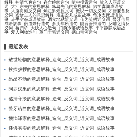
解释
神清气爽造句
存亡绝续造句
暗中摸索造句
故入人罪反义
词
大江东去的意思解释
笨鸟先飞的意思解释
独学寡闻成语故
事
大厦将倾反义词
灿烂辉煌反义词
傲睨一切反义词
才德兼备反
义词
盗憎主人的意思解释
堆案盈几成语故事
龟冷支床成语故
事
赤手空拳成语故事
酒食地狱近义词
传为笑柄近义词
聱牙佶屈
成语故事
倍道兼行造句
多历年所造句
能言善辩造句
反哺之情反
义词
桥归桥
大快人心造句
门前冷落成语故事
平平静静成语故
事
爱人利物造句
荜门圭窦近义词
砺山带河造句
最近发表
敖世轻物的意思解释_造句_反义词_近义词_成语故事
挨挨拶拶的意思解释_造句_反义词_近义词_成语故事
昂昂不动的意思解释_造句_反义词_近义词_成语故事
阿罗汉果的意思解释_造句_反义词_近义词_成语故事
熬清守淡的意思解释_造句_反义词_近义词_成语故事
聱牙诘曲的意思解释_造句_反义词_近义词_成语故事
懊恼泽家的意思解释_造句_反义词_近义词_成语故事
矮矮实实的意思解释_造句_反义词_近义词_成语故事