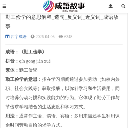
首页
四字成语
正文
勤工俭学的意思解释_造句_反义词_近义词_成语故
事
›
›
›
四字成语
2026-04-06
6348
成语：《勤工俭学》
拼音：
qín gōng jiǎn xué
繁体：
勤工儉學
勤工俭学的意思：
指在学习期间通过参加劳动（如校内兼
职、社会实践等）获取报酬，以弥补学习和生活费用，同
时培养劳动习惯和实践能力的行为。它体现了勤劳工作与
节俭求学相结合的生活态度和学习方式。
用法：
通常作主语、谓语、宾语；多用来描述学生利用课
余时间劳动自给的求学方式。