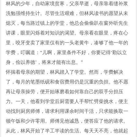
林风的少年，自幼家境贫寒，父亲早逝，母亲靠着缝补浆
洗勉强维持生计。尽管生活艰难，但林风读书的愿望从未
熄灭，每当路过镇上的学堂，他总会偷偷趴在窗外听先生
讲课，眼里闪烁着对知识的渴望。母亲看在眼里，疼在心
里，咬牙变卖了家里仅有的一头老黄牛，凑够了他一年的
学费，叮嘱道：“儿啊，家里条件不好，你要记得‘勤以立
身，俭以养德’，将来才能有出息。”
怀揣着母亲的期望，林风踏入了学堂。然而，学费解决
了，每月的笔墨纸砚和食宿费用仍是沉重的负担。他不愿
再让母亲操劳，便开始琢磨着如何靠自己的双手分担压
力。一天，他看到学堂后厨需要人手帮忙劈柴挑水，便主
动找到厨房师傅，请求利用课余时间干活，只求能换取一
顿午饭和少许零用。师傅见他诚恳，便答应了他的请求。
从此，林风开始了半工半读的生活。每天天不亮，他就起