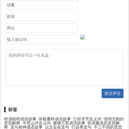
提交评论
标签
绝顶聪明成语故事
恭敬桑梓成语故事
兰桂齐芳反义词
懦弱无能的
意思解释
半壁山河反义词
腰缠万贯成语故事
卧虎藏龙的意思解
释
龙马精神成语故事
以文会友造句
行必果造句
不三不四的意思