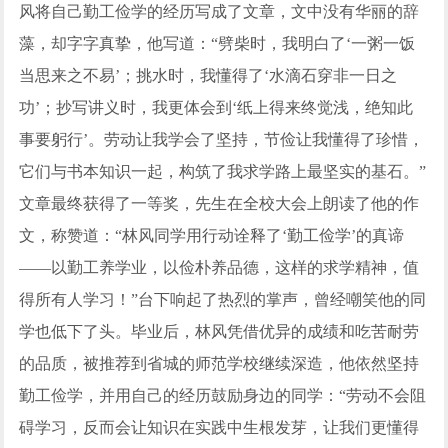
风将自己勤工俭学的经历写成了文章，文中没有华丽的辞
藻，却字字真挚，他写道：“劈柴时，我明白了‘一粥一饭
当思来之不易’；挑水时，我懂得了‘水滴石穿非一日之
功’；抄写讲义时，我更体会到‘纸上得来终觉浅，绝知此
事要躬行’。劳动让我学会了坚持，节俭让我懂得了珍惜，
它们与书本知识一起，构筑了我求学路上最坚实的基石。”
文章最终获得了一等奖，先生在全校大会上朗读了他的作
文，称赞道：“林风同学用行动诠释了‘勤工俭学’的真谛
——以勤工养学业，以俭朴养品德，这样的求学精神，值
得所有人学习！”台下响起了热烈的掌声，曾经嘲笑他的同
学也低下了头。毕业后，林风凭借优异的成绩和吃苦耐劳
的品质，被推荐到省城的师范学校继续深造，他依然坚持
勤工俭学，并用自己的经历鼓励身边的同学：“劳动不会阻
碍学习，反而会让知识在实践中生根发芽，让我们更懂得