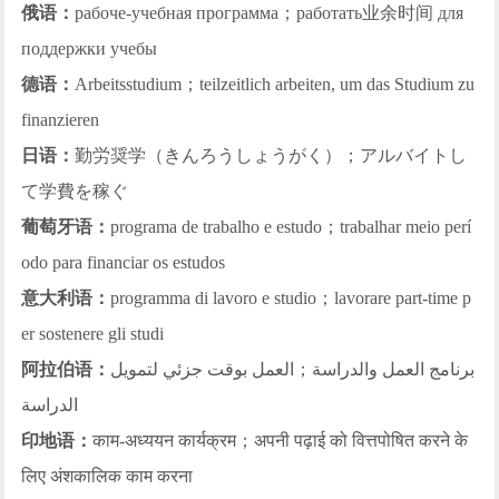
俄语：
рабоче-учебная программа；работать业余时间 для
поддержки учебы
德语：
Arbeitsstudium；teilzeitlich arbeiten, um das Studium zu
finanzieren
日语：
勤労奨学（きんろうしょうがく）；アルバイトし
て学費を稼ぐ
葡萄牙语：
programa de trabalho e estudo；trabalhar meio perí
odo para financiar os estudos
意大利语：
programma di lavoro e studio；lavorare part-time p
er sostenere gli studi
阿拉伯语：
برنامج العمل والدراسة；العمل بوقت جزئي لتمويل
الدراسة
印地语：
काम-अध्ययन कार्यक्रम；अपनी पढ़ाई को वित्तपोषित करने के
लिए अंशकालिक काम करना