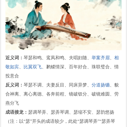
近义词：
琴瑟和鸣、鸾凤和鸣、夫唱妇随、
举案齐眉
、
相
敬如宾
、
比翼双飞
、鹣鲽情深、百年好合、珠联璧合、情
投意合
反义词：
琴瑟不调、夫妻反目、同床异梦、
分道扬镳
、貌
合神离、离心离德、各奔前程、镜破钗分、破镜难圆、劳
燕分飞
成语接龙：
瑟调琴弄、瑟弄琴调、瑟缩不安、瑟韵悠扬
（注：以“瑟”开头的成语较少，此处“瑟调琴弄”“瑟弄琴