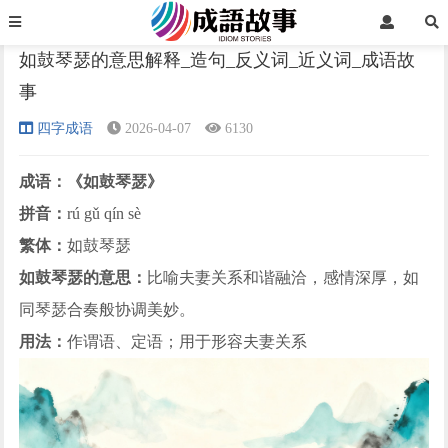
首页
四字成语
正文
如鼓琴瑟的意思解释_造句_反义词_近义词_成语故
事
›
›
›
四字成语
2026-04-07
6130
成语：《如鼓琴瑟》
拼音：
rú gǔ qín sè
繁体：
如鼓琴瑟
如鼓琴瑟的意思：
比喻夫妻关系和谐融洽，感情深厚，如
同琴瑟合奏般协调美妙。
用法：
作谓语、定语；用于形容夫妻关系