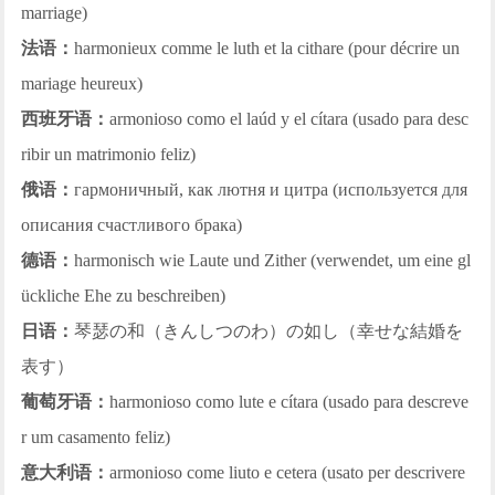
marriage)
法语：
harmonieux comme le luth et la cithare (pour décrire un
mariage heureux)
西班牙语：
armonioso como el laúd y el cítara (usado para desc
ribir un matrimonio feliz)
俄语：
гармоничный, как лютня и цитра (используется для
описания счастливого брака)
德语：
harmonisch wie Laute und Zither (verwendet, um eine gl
ückliche Ehe zu beschreiben)
日语：
琴瑟の和（きんしつのわ）の如し（幸せな結婚を
表す）
葡萄牙语：
harmonioso como lute e cítara (usado para descreve
r um casamento feliz)
意大利语：
armonioso come liuto e cetera (usato per descrivere