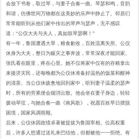
会放下书卷，取过琴，与妻子合奏一曲。琴瑟和鸣，音韵
和谐，仿佛世间万物都在这美妙的乐声中静止了。邻居们
常常能听到从他们家中传出的琴声与瑟声，无不感叹
道：“公仪大夫与夫人，真如鼓琴瑟啊！”
有一年，鲁国遭遇大旱，粮食歉收，百姓流离失所。公仪
休身为大夫，整日为赈灾之事奔波，常常深夜才能回家。
张氏看在眼里，疼在心里。她不仅将家中仅有的存粮拿出
来接济灾民，还每晚都为公仪休准备好温热的饭菜和醒神
的清茶。当公仪休疲惫地回到家中，听到妻子温柔的瑟声
时，所有的劳累便会烟消云散。他会坐在妻子身边，轻轻
拨动琴弦，与她合奏一曲《南风歌》，祝愿百姓早日摆脱
困境，国家风调雨顺。
后来，公仪休因政绩卓著被提拔为鲁国宰相。位高权重
后，许多人想通过送礼来巴结他，但都被他一一拒绝。有