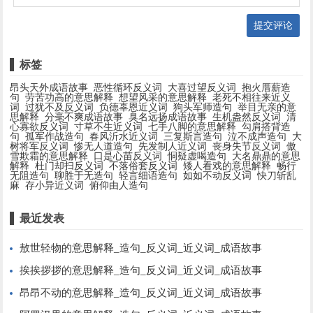
提交评论
标签
昂头天外成语故事
恶性循环反义词
大喜过望反义词
抱火厝薪造
句
劳苦功高的意思解释
想望风采的意思解释
老死不相往来近义
词
过犹不及反义词
负德辜恩近义词
狗头军师造句
举目无亲的意
思解释
分毫不爽成语故事
臭名远扬成语故事
生机盎然反义词
清
心寡欲反义词
寸草不生近义词
七手八脚的意思解释
勾肩搭背造
句
孤军作战造句
春风沂水近义词
三复斯言造句
泣不成声造句
大
树将军反义词
惨无人道造句
先发制人近义词
丧身失节反义词
傲
雪欺霜的意思解释
口是心苗反义词
恫疑虚喝造句
大名鼎鼎的意思
解释
杜门却扫反义词
不落俗套反义词
矮人看戏的意思解释
畅行
无阻造句
聊胜于无造句
轻言细语造句
如如不动反义词
快刀斩乱
麻
存小异近义词
俯仰由人造句
最近发表
敖世轻物的意思解释_造句_反义词_近义词_成语故事
挨挨拶拶的意思解释_造句_反义词_近义词_成语故事
昂昂不动的意思解释_造句_反义词_近义词_成语故事