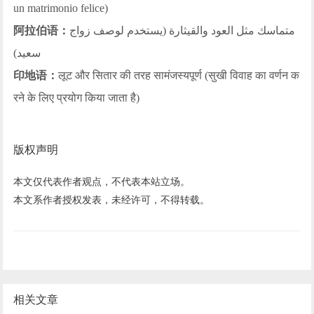
un matrimonio felice)
阿拉伯语：
متماسك مثل العود والقيثارة (يستخدم لوصف زواج
سعيد)
印地语：
लूट और सितार की तरह सामंजस्यपूर्ण (सुखी विवाह का वर्णन क
रने के लिए प्रयोग किया जाता है)
版权声明
本文仅代表作者观点，不代表本站立场。
本文系作者授权发表，未经许可，不得转载。
相关文章