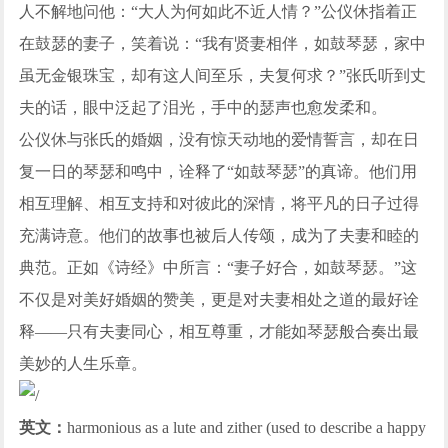
人不解地问他：“大人为何如此不近人情？”公仪休指着正
在鼓瑟的妻子，笑着说：“我有贤妻相伴，如鼓琴瑟，家中
虽无金银珠宝，却有这人间至乐，夫复何求？”张氏听到丈
夫的话，眼中泛起了泪光，手中的瑟声也愈发柔和。
公仪休与张氏的婚姻，没有惊天动地的爱情誓言，却在日
复一日的琴瑟和鸣中，诠释了“如鼓琴瑟”的真谛。他们用
相互理解、相互支持和对彼此的深情，将平凡的日子过得
充满诗意。他们的故事也被后人传颂，成为了夫妻和睦的
典范。正如《诗经》中所言：“妻子好合，如鼓琴瑟。”这
不仅是对美好婚姻的赞美，更是对夫妻相处之道的最好诠
释——只有夫妻同心，相互尊重，才能如琴瑟般合奏出最
美妙的人生乐章。
英文：
harmonious as a lute and zither (used to describe a happy