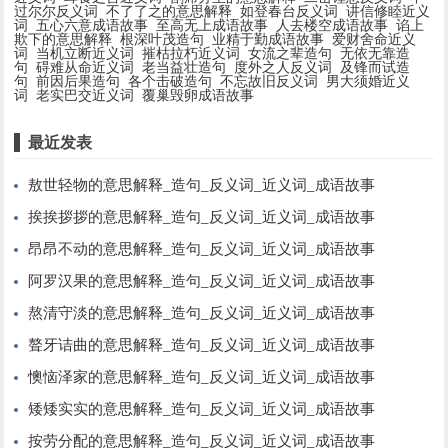
过尔尔反义词
不了了之的意思解释
如登春台反义词
讲信修睦近义
词
五心六意成语故事
至高无上成语故事
人去楼空成语故事
谄上
欺下的意思解释
根深叶茂造句
业精于勤成语故事
爱财舍命近义
词
当机立断近义词
摧枯拉朽近义词
女流之辈造句
无依无靠造
句
碍难从命近义词
老当益壮造句
度外之人反义词
及锋而试造
句
前因后果造句
各个击破造句
不忘故旧反义词
男大须婚近义
词
老实巴交近义词
覆巢毁卵成语故事
最近发表
敖世轻物的意思解释_造句_反义词_近义词_成语故事
挨挨拶拶的意思解释_造句_反义词_近义词_成语故事
昂昂不动的意思解释_造句_反义词_近义词_成语故事
阿罗汉果的意思解释_造句_反义词_近义词_成语故事
熬清守淡的意思解释_造句_反义词_近义词_成语故事
聱牙诘曲的意思解释_造句_反义词_近义词_成语故事
懊恼泽家的意思解释_造句_反义词_近义词_成语故事
矮矮实实的意思解释_造句_反义词_近义词_成语故事
按劳分配的意思解释_造句_反义词_近义词_成语故事