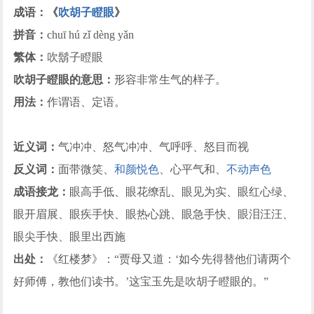
成语：《
吹胡子瞪眼
》
拼音：
chuī hú zǐ dèng yǎn
繁体：
吹鬍子瞪眼
吹胡子瞪眼的意思：
形容非常生气的样子。
用法：
作谓语、定语。
近义词：
气冲冲、怒气冲冲、气呼呼、怒目而视
反义词：
面带微笑、
和颜悦色
、心平气和、
不动声色
成语接龙：
眼高手低、眼花缭乱、眼见为实、眼红心绿、
眼开眉展、眼疾手快、眼热心跳、眼急手快、眼泪汪汪、
眼尖手快、眼里出西施
出处：
《红楼梦》：“贾母又道：‘如今先得替他们请两个
好师傅，教他们读书。’这宝玉先是吹胡子瞪眼的。”