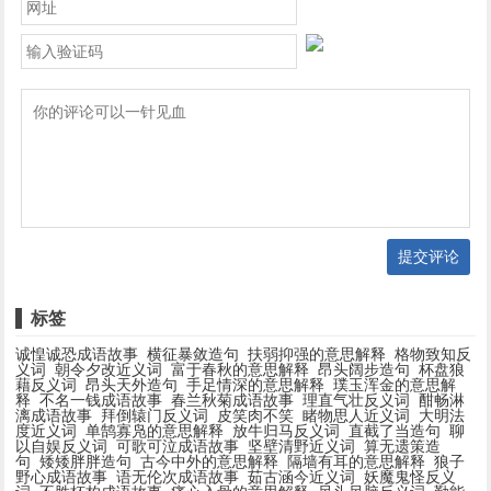
提交评论
标签
诚惶诚恐成语故事
横征暴敛造句
扶弱抑强的意思解释
格物致知反
义词
朝令夕改近义词
富于春秋的意思解释
昂头阔步造句
杯盘狼
藉反义词
昂头天外造句
手足情深的意思解释
璞玉浑金的意思解
释
不名一钱成语故事
春兰秋菊成语故事
理直气壮反义词
酣畅淋
漓成语故事
拜倒辕门反义词
皮笑肉不笑
睹物思人近义词
大明法
度近义词
单鹄寡凫的意思解释
放牛归马反义词
直截了当造句
聊
以自娱反义词
可歌可泣成语故事
坚壁清野近义词
算无遗策造
句
矮矮胖胖造句
古今中外的意思解释
隔墙有耳的意思解释
狼子
野心成语故事
语无伦次成语故事
茹古涵今近义词
妖魔鬼怪反义