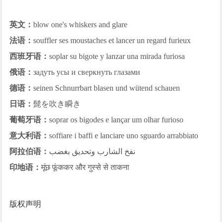
英文：
blow one's whiskers and glare
法语：
souffler ses moustaches et lancer un regard furieux
西班牙语：
soplar su bigote y lanzar una mirada furiosa
俄语：
задуть усы и сверкнуть глазами
德语：
seinen Schnurrbart blasen und wütend schauen
日语：
髭を吹き瞬き
葡萄牙语：
soprar os bigodes e lançar um olhar furioso
意大利语：
soffiare i baffi e lanciare uno sguardo arrabbiato
阿拉伯语：
نفخ الشارب وتحديق بغضب
印地语：
मूंछ फूंककर और गुस्से से ताकना
版权声明