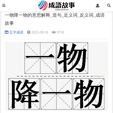
首页
五字成语
正文
一物降一物的意思解释_造句_近义词_反义词_成语
故事
›
›
›
五字成语
2023-09-18
9718