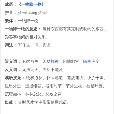
成语：《
一物降一物
》
拼音：
yī wù xiáng yī wù
繁体：
一物降一物
一物降一物的意思：
每种东西都有其克制或制约的东西，
形容事物间的相对关系。
用法：
可作主、谓、宾语。
近义词：
有的放矢、
因材施教
、因地制宜、
随机应变
反义词：
无法无天、力所不能及
成语接龙：
物极必反、反应迅速、速战速决、决胜千里、
里出外进、进退维谷、谷雨时节、节外生枝、枝繁叶茂、
茂密如林、林林总总、总攻之声
出处：
古时风水学中常常使用此语。