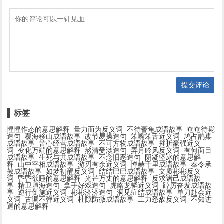
提交评论
标签
惺惺作态的意思解释
量力而为反义词
不待蓍龟成语故事
奄奄待毙
造句
覆海移山成语故事
改节易操造句
笨嘴笨舌近义词
鸠占鹊巢
成语故事
苦心经营成语故事
不可方物成语故事
摧折豪强近义
词
变化万端的意思解释
熬清受淡造句
弄月吟风反义词
有何面目
成语故事
生死与共成语故事
不念旧恶造句
阴凝坚冰的意思解
释
山中宰相成语故事
游刃有余近义词
惮赫千里成语故事
奉令承
教成语故事
如梦初醒反义词
结结巴巴成语故事
文质彬彬反义
词
昏昏欲睡的意思解释
光芒万丈的意思解释
反求诸己成语故
事
精卫填海造句
拿手好戏造句
虎略龙韬近义词
踔厉奋发成语故
事
逆行倒施近义词
彬彬济济造句
洞见症结成语故事
单刀赴会近
义词
古调不弹近义词
杜隙防微成语故事
工力悉敌反义词
不知进
退的意思解释