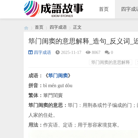
首页
四字成
首页
四字成语
正文
筚门闺窦的意思解释_造句_反义词_
四字成语
2025-11-17
8067
0
›
›
›
筚门闺窦的意思解释
成语：《
筚门闺窦
》
拼音：
bì mén guī dòu
繁体：
篳門閨竇
筚门闺窦的意思：
筚门：用荆条或竹子编成的门；
人家的住处。
用法：
作宾语、定语；用于形容家境贫寒。