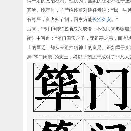
得一定的政治权利。他认为，国家的稳定不在于压制
其所。晚年时，子产临终前对继任者说：“我一生
有尊严，富者知节制，国家方能
长治久安
。”
后来，“筚门闺窦”逐渐成为成语，不仅用来形容
衡》中写道：“筚门闺窦之子，无饥寒之患，而有过
上的匮乏，却从未阻挡精神上的富足。正如孟子所
身“筚门闺窦”的志士，终以坚韧之志成就了非凡人