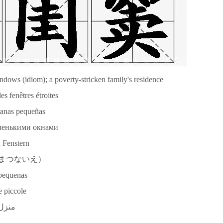
ows (idiom); a poverty-stricken family's residence
s fenêtres étroites
tanas pequeñas
ленькими окнами
 Fenstern
まつないえ）
 pequenas
e piccole
منزل 