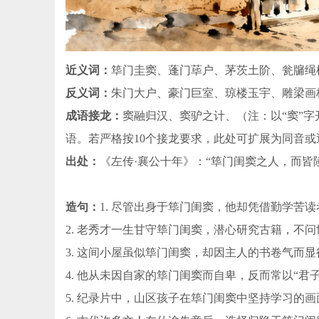
近义词：
筚门圭窦、蓬门荜户、茅茨土阶、瓮牖绳
反义词：
朱门大户、豪门巨室、琼楼玉宇、雕梁画
成语接龙：
窦融归汉、窦驴之计、（注：以“窦”字
语。若严格按10个接龙要求，此处可扩展为同音或
出处：
《左传·襄公十年》：“筚门闺窦之人，而皆
造句：
1. 尽管出身于筚门闺窦，他却凭借勤学苦
2. 老秀才一生甘守筚门闺窦，潜心研究古籍，不问
3. 这间小屋虽似筚门闺窦，却因主人的书卷气而
4. 他从未因自家的筚门闺窦而自卑，反而常以“君
5. 纪录片中，山区孩子在筚门闺窦中坚持学习的