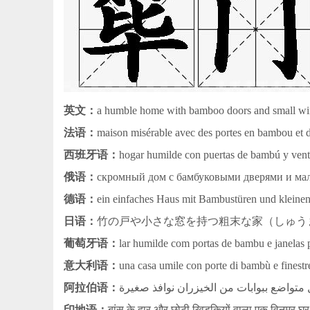
英文：
a humble home with bamboo doors and small wind
法语：
maison misérable avec des portes en bambou et de
西班牙语：
hogar humilde con puertas de bambú y ven
俄语：
скромный дом с бамбуковыми дверями и ма
德语：
ein einfaches Haus mit Bambustüren und kleinen
日语：
竹の戸や小さな窓を持つ粗末な家（しゅう
葡萄牙语：
lar humilde com portas de bambu e janelas
意大利语：
una casa umile con porte di bambù e finestr
阿拉伯语：
متواضع ببوابات من الخيزران نوافذ صغيرة
印地语：
बांस के द्वार और छोटी खिड़कियों वाला एक विनम्र घर