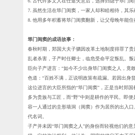
6. 古代许多文人在仕途失意后，选择归隐于筚门
7. 虽然生活在筚门闺窦，一家人却和睦相待，其乐
8. 他用多年积蓄将筚门闺窦翻新，让父母晚年能
筚门闺窦的成语故事：
春秋时期，郑国大夫子驷因改革土地制度得罪了贵
乱者杀害，子产时任卿士，临危受命平定叛乱。叛
臣向子产进言：“如今不少出身筚门闺窦之人，竟
色道：“百姓不满，正说明政策有疏漏。若因出身
这位进言的大臣所指的“筚门闺窦”，正是当时郑国都
多为贵族与工匠，而“野”中则是耕作的平民。即便
容一人通过的圭形墙洞（闺窦）作为居所的出入口
代名词。
子产并未因“筚门闺窦之人”的身份而轻视他们的意