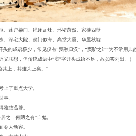
枢、蓬户柴门、绳床瓦灶、环堵萧然、家徒四壁
栋、深宅大院、侯门似海、高堂大厦、华屋秋墟
开头的成语极少，常见仅有“窦融归汉”，“窦驴之计”为不常用典
近义联想，但传统成语中“窦”字开头成语不足，故如实列出。）
陵其上，其难为上矣。”
读考上了重点大学。
世事。
显得雅致温馨。
子居之，何陋之有”自勉。
画面令人动容。