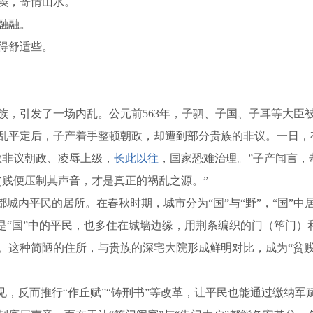
闺窦，寄情山水。
融融。
住得舒适些。
族，引发了一场内乱。公元前563年，子驷、子国、子耳等大臣
乱平定后，子产着手整顿朝政，却遭到部分贵族的非议。一日，
敢非议朝政、凌辱上级，
长此以往
，国家恐难治理。”子产闻言，
贫贱便压制其声音，才是真正的祸乱之源。”
城内平民的居所。在春秋时期，城市分为“国”与“野”，“国”中
是“国”中的平民，也多住在城墙边缘，用荆条编织的门（筚门）
。这种简陋的住所，与贵族的深宅大院形成鲜明对比，成为“贫贱
见，反而推行“作丘赋”“铸刑书”等改革，让平民也能通过缴纳军