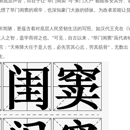
底层声音，而在于让“筚门闺窦”与“朱门大户”都能各安其分、
见惯了筚门闺窦的艰辛，也深知豪门大族的骄纵。为政者若能让
居所简陋，更蕴含着对底层人民坚韧生活的写照。如汉代王充在《
人之智，盖学而得之也。”可见，自古以来，“筚门闺窦”虽代表
言：“天将降大任于是人也，必先苦其心志，劳其筋骨”，无数出
生。