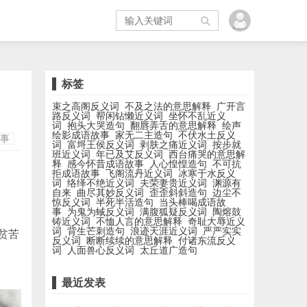
标签
束之高阁反义词
不及之法的意思解释
广开言
路反义词
帮闲钻懒近义词
坐怀不乱近义
词
抱头大哭造句
翻唇弄舌的意思解释
绘声
绘影成语故事
家无二主造句
不伏水土反义
事
词
富埒王侯反义词
剥肤之痛近义词
按步就
班近义词
年已及艾反义词
西台痛哭的意思解
释
感今怀昔成语故事
人心惶惶造句
不可抗
拒成语故事
飞阁流丹近义词
冰寒于水反义
词
络绎不绝近义词
夫荣妻贵近义词
渊源有
自来
曲尽其妙反义词
歪歪斜斜造句
边尘不
惊反义词
半死半活造句
当头棒喝成语故
事
为鬼为蜮反义词
满腹狐疑反义词
陶熔鼓
铸近义词
不恤人言的意思解释
奇耻大辱近义
词
背生芒刺造句
浪迹天涯近义词
严严实实
贫苦
反义词
断断续续的意思解释
付诸东流反义
词
人面兽心反义词
太丘道广造句
最近发表