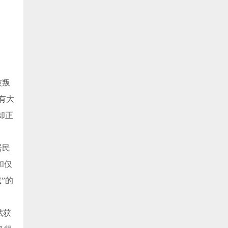
被叛
有大
却正
居民
和仅
”的
赋获