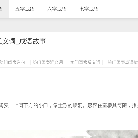
语
五字成语
六字成语
七字成语
近义词_成语故事
筚门闺窦造句
筚门闺窦近义词
筚门闺窦反义词
筚门闺窦成语故
闺窦：上圆下方的小门，像圭形的墙洞。形容住室极其简陋，指