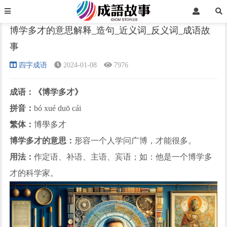
首页
四字成语
正文
博学多才的意思解释_造句_近义词_反义词_成语故
事
›
›
›
四字成语
2024-01-08
7976
成语：《博学多才》
拼音：
bó xué duō cái
繁体：
博學多才
博学多才的意思：
形容一个人学问广博，才能很多。
用法：
作定语、补语、主语、宾语；如：他是一个博学多
才的科学家。