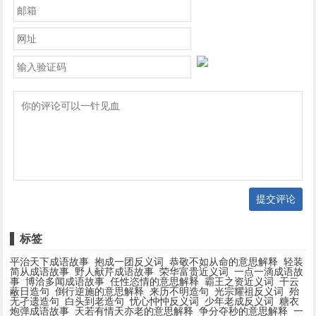
提交评论
标签
平治天下成语故事
抱成一团反义词
恭敬不如从命的意思解释
轻装
简从成语故事
野人献芹成语故事
荣华富贵近义词
一点一滴成语故
事
博洽多闻成语故事
任性恣情的意思解释
霸王之资近义词
干云
蔽日造句
倒行逆施的意思解释
来历不明造句
光宗耀祖反义词
殆
无孑遗造句
白头到老造句
忧心忡忡反义词
少年老成反义词
糖衣
炮弹成语故事
天若有情天亦老的意思解释
争分夺秒的意思解释
一