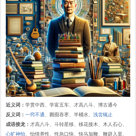
近义词：
学贯中西、学富五车、才高八斗、博古通今
反义词：
一窍不通
、囫囵吞枣、半桶水、
浅尝辄止
成语接龙：
才高八斗、斗转星移、移花接木、木人石心、
心旷神怡
、怡情养性、性急口快、快马加鞭、鞭辟入里、