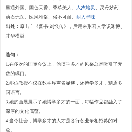
里通外国、国色天香、香草美人、
人杰地灵
、灵丹妙药、
药石无医、医风雅俗、俗不可耐、
耐人寻味
出处：
原出自《晋书·刘惔传》，后用来形容人学识渊博、
才华横溢。
造句：
1.在多次的国际会议上，他博学多才的风采总是吸引了无
数的瞩目。
2.那位教授不仅在数学界声名显赫，还博学多才，精通多
国语言。
3.她的画展展示了她博学多才的一面，每幅作品都融入了
深厚的文化底蕴。
4.当今社会，博学多才的人才是各行各业争相招募的对
象。