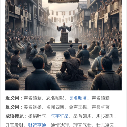
近义词：
声名狼藉、恶名昭彰、
臭名昭著
、声名狼籍
反义词：
美名远扬、名闻四海、金声玉振、声誉卓著
成语接龙：
扬眉吐气、
气宇轩昂
、昂首阔步、步步高升、
升官发财、
财运亨通
、通情达理、理直气壮、壮志凌云、