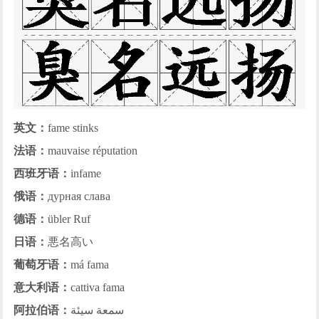
英文：
fame stinks
法语：
mauvaise réputation
西班牙语：
infame
俄语：
дурная слава
德语：
übler Ruf
日语：
悪名高い
葡萄牙语：
má fama
意大利语：
cattiva fama
阿拉伯语：
سمعة سيئة