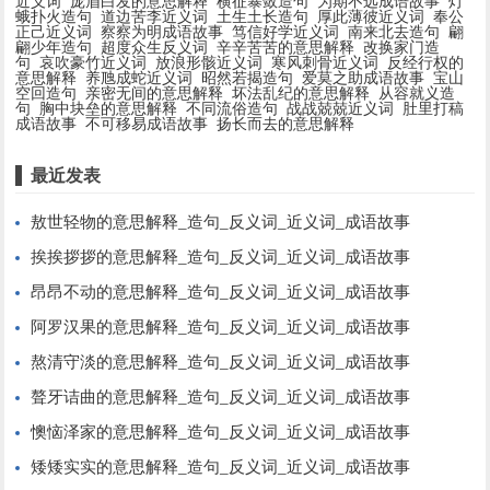
近义词
庞眉白发的意思解释
横征暴敛造句
为期不远成语故事
灯
蛾扑火造句
道边苦李近义词
土生土长造句
厚此薄彼近义词
奉公
正己近义词
察察为明成语故事
笃信好学近义词
南来北去造句
翩
翩少年造句
超度众生反义词
辛辛苦苦的意思解释
改换家门造
句
哀吹豪竹近义词
放浪形骸近义词
寒风刺骨近义词
反经行权的
意思解释
养虺成蛇近义词
昭然若揭造句
爱莫之助成语故事
宝山
空回造句
亲密无间的意思解释
坏法乱纪的意思解释
从容就义造
句
胸中块垒的意思解释
不同流俗造句
战战兢兢近义词
肚里打稿
成语故事
不可移易成语故事
扬长而去的意思解释
最近发表
敖世轻物的意思解释_造句_反义词_近义词_成语故事
挨挨拶拶的意思解释_造句_反义词_近义词_成语故事
昂昂不动的意思解释_造句_反义词_近义词_成语故事
阿罗汉果的意思解释_造句_反义词_近义词_成语故事
熬清守淡的意思解释_造句_反义词_近义词_成语故事
聱牙诘曲的意思解释_造句_反义词_近义词_成语故事
懊恼泽家的意思解释_造句_反义词_近义词_成语故事
矮矮实实的意思解释_造句_反义词_近义词_成语故事