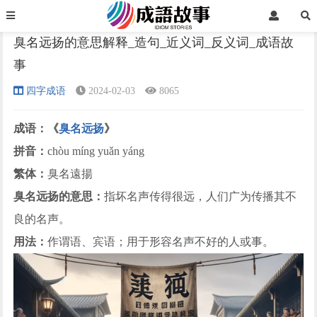
首页
四字成语
正文
臭名远扬的意思解释_造句_近义词_反义词_成语故
事
›
›
›
四字成语
2024-02-03
8065
成语：《
臭名远扬
》
拼音：
chòu míng yuǎn yáng
繁体：
臭名遠揚
臭名远扬的意思：
指坏名声传得很远，人们广为传播其不
良的名声。
用法：
作谓语、宾语；用于形容名声不好的人或事。